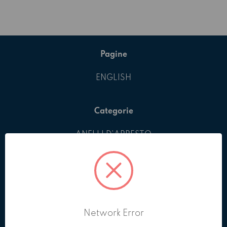
Pagine
ENGLISH
Categorie
ANELLI D'ARRESTO
BULLONI e VITI
CHIAVETTE
COPIGLIE
DADI
GANCI
Network Error
GOLFARI