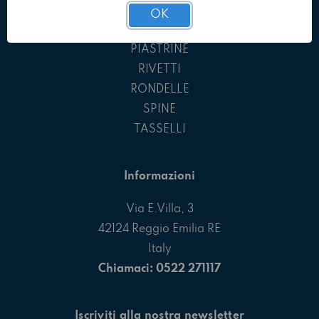
GRANI
OK
INGRASSATORI
PIASTRINE
RIVETTI
RONDELLE
SPINE
TASSELLI
Informazioni
Via E.Villa, 3
42124 Reggio Emilia RE
Italy
Chiamaci: 0522 271117
Iscriviti alla nostra newsletter