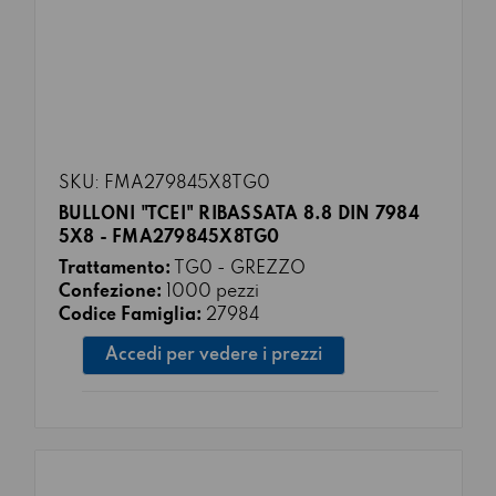
SKU: FMA279845X8TG0
BULLONI "TCEI" RIBASSATA 8.8 DIN 7984
5X8 - FMA279845X8TG0
Trattamento:
TG0 - GREZZO
Confezione:
1000 pezzi
Codice Famiglia:
27984
Accedi per vedere i prezzi