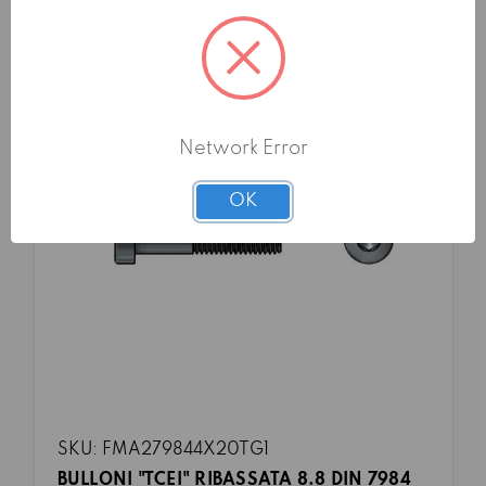
Network Error
OK
SKU: FMA279844X20TG1
BULLONI "TCEI" RIBASSATA 8.8 DIN 7984