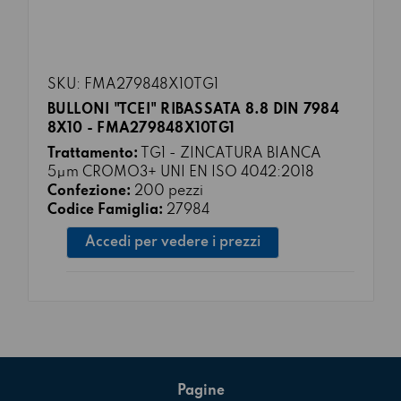
SKU: FMA279848X10TG1
BULLONI "TCEI" RIBASSATA 8.8 DIN 7984
8X10 - FMA279848X10TG1
Trattamento:
TG1 - ZINCATURA BIANCA
5μm CROMO3+ UNI EN ISO 4042:2018
Confezione:
200 pezzi
Codice Famiglia:
27984
Accedi per vedere i prezzi
Pagine